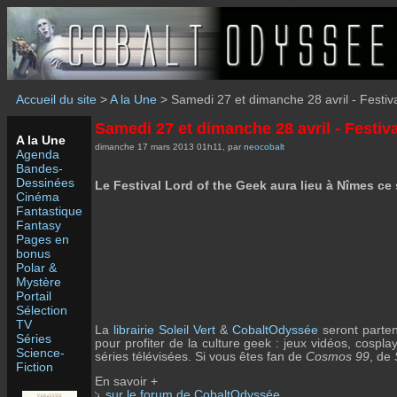
Accueil du site
>
A la Une
> Samedi 27 et dimanche 28 avril - Festiv
Samedi 27 et dimanche 28 avril - Festiv
A la Une
dimanche 17 mars 2013 01h11, par
neocobalt
Agenda
Bandes-
Dessinées
Le Festival Lord of the Geek aura lieu à Nîmes ce
Cinéma
Fantastique
Fantasy
Pages en
bonus
Polar &
Mystère
Portail
Sélection
TV
La
librairie Soleil Vert
&
CobaltOdyssée
seront parten
Séries
pour profiter de la culture geek : jeux vidéos, cospl
Science-
séries télévisées. Si vous êtes fan de
Cosmos 99
, de
Fiction
En savoir +
sur le forum de CobaltOdyssée