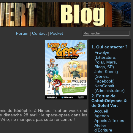
Forum
|
Contact
|
Pocket
1. Qui contacter ?
Erwelyn
(Littérature,
Polar, Mars,
Blogs, SP)
John Koenig
(Séries,
Facebook)
NeoCobalt
(Administrateur)
2. Forum de
CobaltOdyssée &
de Soleil Vert
 amis du Bédéphile à Nîmes. Tout un week-end
Accueil
le dimanche 28 avril : le space-opera dans les
Agenda
 Who
, ne manquez pas cette rencontre !
Appels à Textes
Atelier
d’Écriture