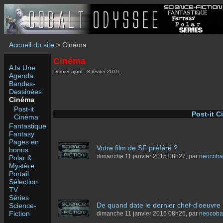
Accueil du site
> Cinéma
Cinéma
A la Une
Dernier ajout : 8 février 2019.
Agenda
Bandes-
Dessinées
Cinéma
Post-it
Post-it 
Cinéma
Fantastique
Fantasy
Pages en
Votre film de SF préféré ?
bonus
dimanche 11 janvier 2015 08h27, par
neocobal
Polar &
Mystère
Portail
Sélection
TV
Séries
De quand date le dernier chef-d’oeuvre
Science-
Fiction
dimanche 11 janvier 2015 08h26, par
neocobal