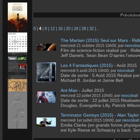
Précéde
0
|
4
|
8
|
12
|
16
|
20
|
24
|
28
|
32
|
...
The Martian (2015) Seul sur Mars - Rid
mercredi 21 octobre 2015 10h00, par
neocobal
Film de science-fiction réalisé par : Ri
Jeff Daniels, Sean Bean D’après l’oeuvre
Les 4 Fantastiques (2015)
- Août 2015
mercredi 5 août 2015 10h00, par
neocobalt
Date de sortie : 5 Août 2015 Réalisé par
Michael B. Jordan et Jamie Bell
Ant-Man
- Juillet 2015
mercredi 22 juillet 2015 10h00, par
neocobalt
Date de sortie : 22 juillet 2015 Réalisa
Douglas, Evangeline Lilly, Patrick Wilson,
Terminator Genisys (2015) - Alan Taylo
mercredi 1er juillet 2015 10h00, par
neocobalt
Emilia Clarke (en grande forme physiqu
est Kyle Reese et Schwarzy is back. Sorti